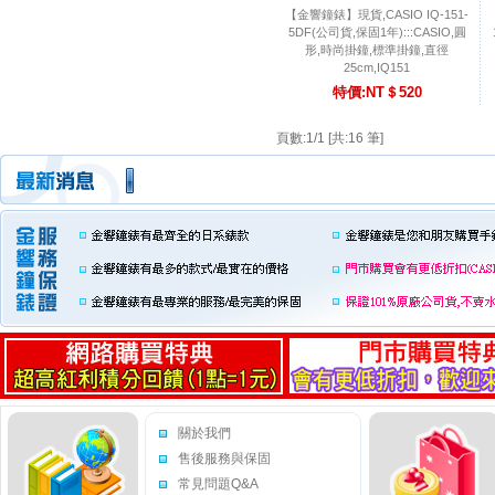
【金響鐘錶】現貨,CASIO IQ-151-
5DF(公司貨,保固1年):::CASIO,圓
形,時尚掛鐘,標準掛鐘,直徑
25cm,IQ151
特價:NT＄520
頁數:1/1 [共:16 筆]
關於我們
售後服務與保固
常見問題Q&A