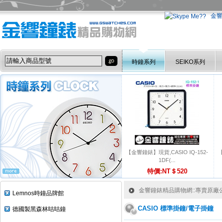
金
時鐘系列
SEIKO系列
【金響鐘錶】現貨,CASIO IQ-152-
【
1DF(...
特價:NT＄520
金響鐘錶精品購物網::專賣原廠公司
Lemnos時鐘品牌館
CASIO 標準掛鐘/電子掛鐘
德國製黑森林咕咕鐘