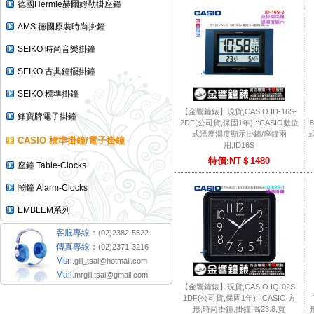
德國Hermle赫爾姆勒掛座鐘
AMS 德國原裝時尚掛鐘
SEIKO 時尚音樂掛鐘
SEIKO 古典鐘擺掛鐘
SEIKO 標準掛鐘
【金響鐘錶】現貨,CASIO ID-16S-
鋒寶牌電子掛鐘
2DF(公司貨,保固1年):::CASIO數位
式溫度濕度顯示掛鐘/座鐘兩
CASIO 標準掛鐘/電子掛鐘
用,ID16S
特價:NT＄1480
座鐘 Table-Clocks
鬧鐘 Alarm-Clocks
EMBLEM系列
客服專線：
(02)2382-5522
傳真專線：
(02)2371-3216
Msn:
gill_tsai@hotmail.com
Mail:
mrgill.tsai@gmail.com
【金響鐘錶】現貨,CASIO IQ-02S-
1DF(公司貨,保固1年):::CASIO,方
形,時尚掛鐘,掛鐘,高23.8,寬