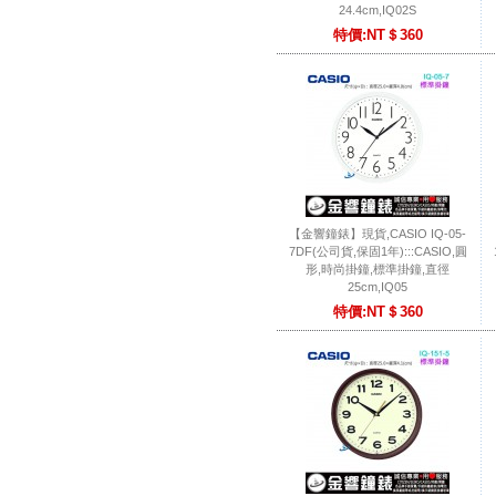
24.4cm,IQ02S
特價:NT＄360
【金響鐘錶】現貨,CASIO IQ-05-
7DF(公司貨,保固1年):::CASIO,圓
形,時尚掛鐘,標準掛鐘,直徑
25cm,IQ05
特價:NT＄360