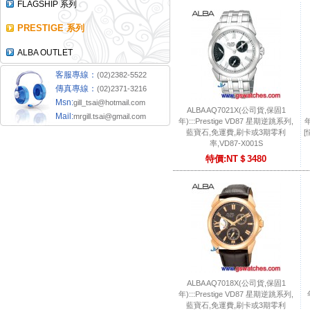
FLAGSHIP 系列
PRESTIGE 系列
ALBA OUTLET
客服專線：
(02)2382-5522
傳真專線：
(02)2371-3216
Msn:
gill_tsai@hotmail.com
ALBA AQ7021X(公司貨,保固1
Mail:
mrgill.tsai@gmail.com
年):::Prestige VD87 星期逆跳系列,
年
藍寶石,免運費,刷卡或3期零利
[
率,VD87-X001S
特價:NT＄3480
ALBA AQ7018X(公司貨,保固1
年):::Prestige VD87 星期逆跳系列,
藍寶石,免運費,刷卡或3期零利