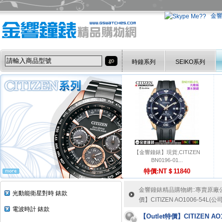
金
時鐘系列
SEIKO系列
【金響鐘錶】現貨,CITIZEN
BN0196-01...
特價:NT＄11840
金響鐘錶精品購物網::專賣原廠公司
光動能衛星對時 錶款
價】CITIZEN AO1006-54
電波時計 錶款
【Outlet特價】CITIZEN 