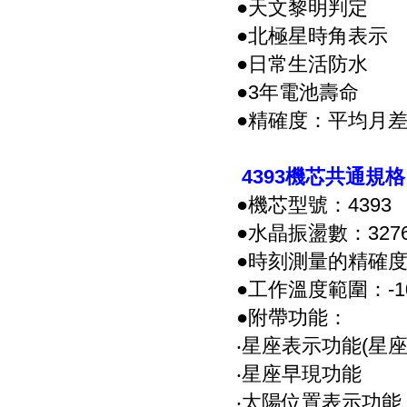
●天文黎明判定
●北極星時角表示
●日常生活防水
●3年電池壽命
●精確度：平均月差
4393機芯
共通規格
●機芯型號
：4393
●水晶振盪數：3276
●時刻測量的精確度
●工作溫度範圍：-10 
●附帶功能
：
‧星座表示功能(星
‧星座早現功能
‧
太陽位置表示
功能