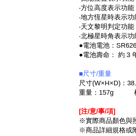
‧方位高度表示功能
‧
地方恆星時表示功
‧
天文黎明判定功能
‧北極星時角表示功
●
電池
電池：SR626
●電池壽命： 約 3 
■尺寸/重量
尺寸(W×H×D)：38.0
重量：157g 機芯編
[注/意/事/項
]
※實際商品顏色與
※商品詳細規格或