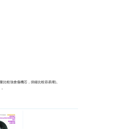
電量比較強會傷機芯，掛鐘比較容易壞)。
』。