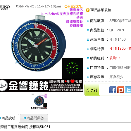
商品詳細規格
商品廠牌
:
SEIKO(精工錶
商品型號
:
QHE207L
建議售價
:
NT＄1450
NT＄1305 (
網路特價
:
規劃中
網購紅利
:
門市特價
:
門市價格同
庫存表示
:
庫存很少
商品說明
商品問與答
台灣精工網路經銷商
授權碼
SK051