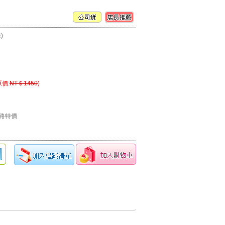
)
原價:
NT＄1450
)
網路特價