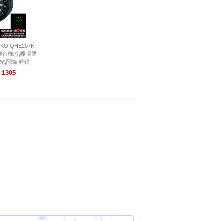
O QHE207K,
K,靜音機芯,嗶嗶聲
光,鬧鐘,時鐘
1305