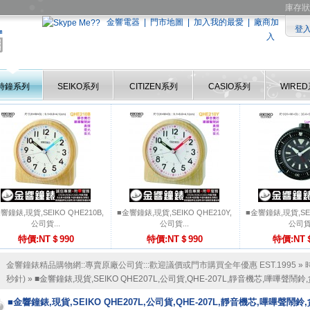
庫存狀
金響電器
|
門市地圖
|
加入我的最愛
|
廠商加
登
入
時鐘系列
SEIKO系列
CITIZEN系列
CASIO系列
WIRE
響鐘錶,現貨,SEIKO QHE210B,
■金響鐘錶,現貨,SEIKO QHE210Y,
■金響鐘錶,現貨,SEI
公司貨...
公司貨...
公司貨.
特價:NT＄990
特價:NT＄990
特價:NT＄
金響鐘錶精品購物網::專賣原廠公司貨:::歡迎議價或門市購買全年優惠 EST.1995
»
秒針)
» ■金響鐘錶,現貨,SEIKO QHE207L,公司貨,QHE-207L,靜音機芯,嗶嗶聲鬧
■金響鐘錶,現貨,SEIKO QHE207L,公司貨,QHE-207L,靜音機芯,嗶嗶聲鬧