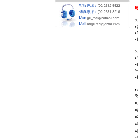
客服專線：
(02)2382-5522
傳真專線：
(02)2371-3216
Msn:
gill_tsai@hotmail.com
※
Mail:
mrgill.tsai@gmail.com
●
●
●
※
●
●
●