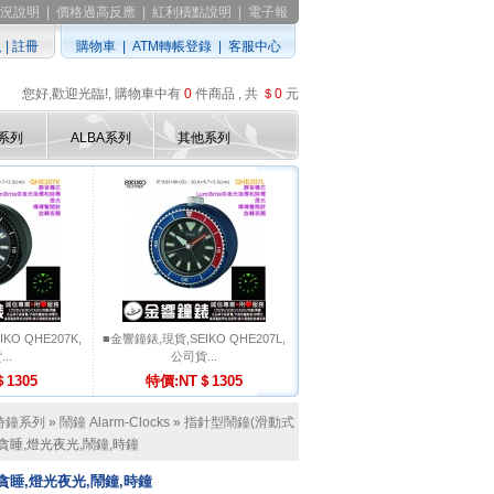
況說明
|
價格過高反應
|
紅利積點說明
|
電子報
入
|
註冊
購物車
|
ATM轉帳登錄
|
客服中心
您好,歡迎光臨!, 購物車中有
0
件商品 , 共
＄0
元
D系列
ALBA系列
其他系列
KO QHE207K,
■金響鐘錶,現貨,SEIKO QHE207L,
..
公司貨...
1305
特價:NT＄1305
時鐘系列
»
鬧鐘 Alarm-Clocks
»
指針型鬧鐘(滑動式
鈴,貪睡,燈光夜光,鬧鐘,時鐘
鈴,貪睡,燈光夜光,鬧鐘,時鐘