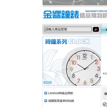
■金
Lemnos時鐘品牌館
德國製黑森林咕咕鐘