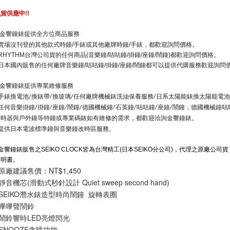
現貨供應中
!!
金響鐘錶提供全方位商品服務
賣場沒刊登的其他款式時鐘
手錶或其他廠牌時鐘
手錶，都歡迎詢問價格。
/
/
台灣公司貨的任何商品
音樂鐘
咕咕鐘
掛鐘
座鐘
鬧鐘
都歡迎詢問價格。
RHYTHM
(
/
/
/
/
)
日本國內販售的任何廠牌音樂鐘
咕咕鐘
掛鐘
座鐘
鬧鐘都可以提供代購服務歡迎詢問
/
/
/
/
金響鐘錶提供專業維修服務
●手錶換電池
換錶帶
換玻璃
任何廠牌機械錶洗油保養服務
日系太陽能錶換太陽能電池
/
/
/
/
●任何音樂掛鐘
掛鐘
座鐘
鬧鐘
德國機械鐘
石英鐘
咕咕鐘
座鐘
鬧鐘，德國機械鐘咕
/
/
/
/
/
/
/
/
計時器與戶外鐘等特鐘或專業碼錶如有維修的需求，都歡迎洽詢金響鐘錶。
●提供日本電波標準鐘與音樂鐘改時區服務。
金響鐘錶販售之
SEIKO CLOCK
皆為台灣精工
(
日本
SEIKO
分公司
)
，代理之原廠公司貨
說明書。
原廠建議售價：NT$1,450
靜音機芯(滑動式秒針設計 Quiet sweep second hand)
●SEIKO潛水錶造型時尚鬧鐘  旋轉表圈
●嗶嗶聲鬧鈴
●鬧鈴響時LED亮燈閃光
●SNOOZE貪睡功能