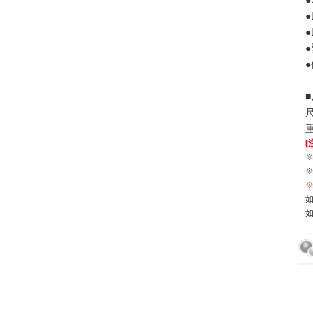
●
●
●
尺
重
[
如