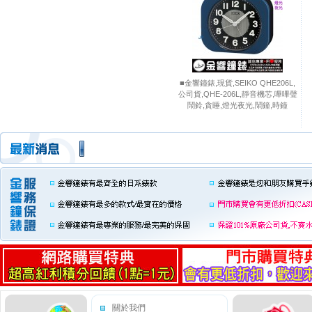
■金響鐘錶,現貨,SEIKO QHE206L,
公司貨,QHE-206L,靜音機芯,嗶嗶聲
鬧鈴,貪睡,燈光夜光,鬧鐘,時鐘
關於我們