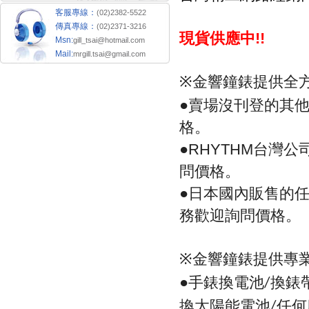
客服專線：
(02)2382-5522
傳真專線：
(02)2371-3216
現貨供應中
!!
Msn:
gill_tsai@hotmail.com
Mail:
mrgill.tsai@gmail.com
金響鐘錶提供全
※
●
賣場沒刊登的其
格。
●
台灣公
RHYTHM
問價格。
●
日本國內販售的
務歡迎詢問價格。
金響鐘錶提供專
※
●手錶換電池
換錶
/
換太陽能電池
任何
/