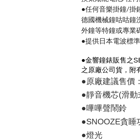
●任何音樂掛鐘
掛
/
德國機械鐘咕咕鐘
外鐘等特鐘或專業
●提供日本電波標
●
金響鐘錶販售之
S
之原廠公司貨，附
●原廠建議售價：N
●靜音機芯(滑動式秒針
●嗶嗶聲鬧鈴
●SNOOZE貪睡
●燈光