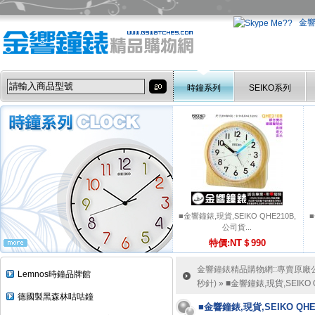
金
時鐘系列
SEIKO系列
■金響鐘錶,現貨,SEIKO QHE210B,
■
公司貨...
特價:NT＄990
金響鐘錶精品購物網::專賣原廠公司
Lemnos時鐘品牌館
秒針)
» ■金響鐘錶,現貨,SEIKO
德國製黑森林咕咕鐘
■金響鐘錶,現貨,SEIKO QH