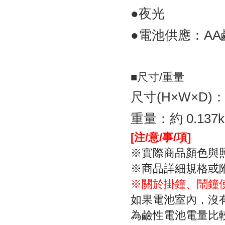
●夜光
●電池供應：AA
■尺寸/重量
尺寸(H×W×D)：9.
重量：約 0.137k
[注/意/事/項]
※實際商品顏色與
※商品詳細規格或
※關於掛鐘、鬧鐘
如果電池室內，沒有
為鹼性電池電量比