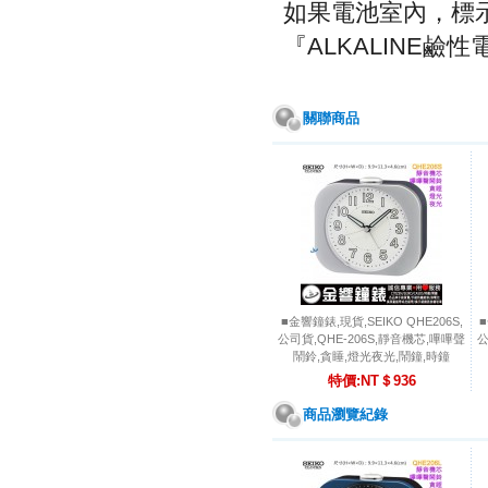
如果電池室內，標示
『ALKALINE鹼
關聯商品
■金響鐘錶,現貨,SEIKO QHE206S,
■
公司貨,QHE-206S,靜音機芯,嗶嗶聲
公
鬧鈴,貪睡,燈光夜光,鬧鐘,時鐘
特價:NT＄936
商品瀏覽紀錄