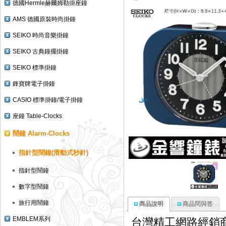
德國Hermle赫爾姆勒掛座鐘
AMS 德國原裝時尚掛鐘
SEIKO 時尚音樂掛鐘
SEIKO 古典鐘擺掛鐘
SEIKO 標準掛鐘
鋒寶牌電子掛鐘
CASIO 標準掛鐘/電子掛鐘
座鐘 Table-Clocks
鬧鐘 Alarm-Clocks
指針型鬧鐘(滑動式秒針)
指針型鬧鐘
數字型鬧鐘
旅行用鬧鐘
商品說明
商品問與答
台灣精工網路經銷
EMBLEM系列