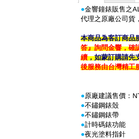
●
金響鐘錶販售之AL
代理之原廠公司貨
本商品為客訂商品
答』詢問金響，確
續
，如蒙訂購請先支
後服務由台灣精工
●
原廠建議售價：NT$
●
不鏽鋼錶殼
●
不鏽鋼錶帶
●
計時碼錶功能
●
夜光塗料指針