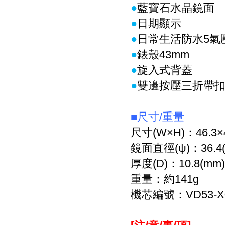
●
藍寶石水晶鏡面
●
日期顯示
●
日常生活防水5氣
●
錶殼43mm
●
旋入式背蓋
●
雙邊按壓三折帶
■
尺寸/重量
尺寸
(W×H)
：46.3
×
鏡面直徑
(ψ)
：36.4
厚度
(D)
：10.8
(mm)
重量：約141
g
機芯編號：VD53-X