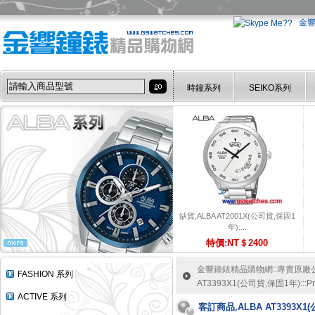
金
時鐘系列
SEIKO系列
缺貨,ALBA AT2001X(公司貨,保固1
年):...
特價:NT＄2400
金響鐘錶精品購物網::專賣原廠公司
FASHION 系列
AT3393X1(公司貨,保固1年)::
ACTIVE 系列
客訂商品,ALBA AT3393X1