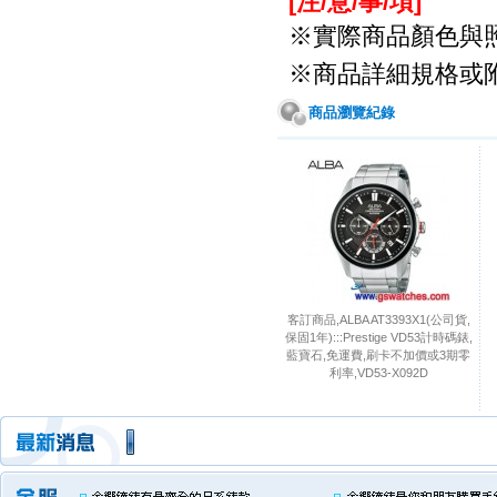
[注/
意
/
事
/
項
]
※
實際商品顏色與
※
商品詳細規格或
商品瀏覽紀錄
客訂商品,ALBA AT3393X1(公司貨,
保固1年):::Prestige VD53計時碼錶,
藍寶石,免運費,刷卡不加價或3期零
利率,VD53-X092D