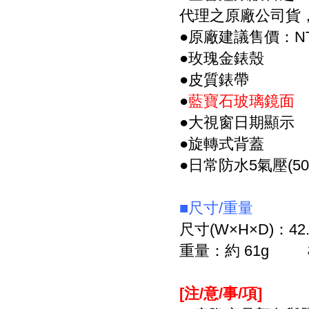
代理之原廠公司貨
●原廠建議售價：NT$
●玫瑰金錶殼
●皮質錶帶
●
藍寶石玻璃鏡面
●大視窗日期顯示
●旋轉式背蓋
●日常防水5氣壓(50
■尺寸/重量
尺寸(W×H×D)：42.1
重量：約 61g 
[注/意/事/項
]