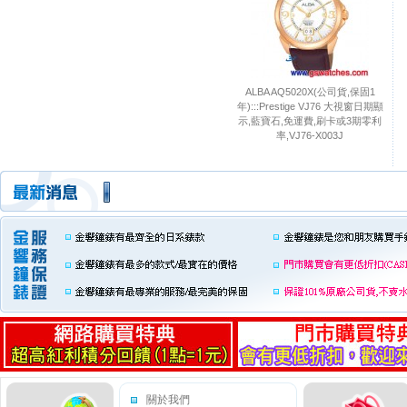
ALBA AQ5020X(公司貨,保固1
年):::Prestige VJ76 大視窗日期顯
示,藍寶石,免運費,刷卡或3期零利
率,VJ76-X003J
關於我們