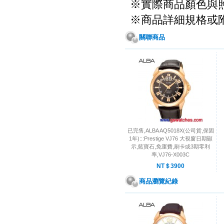
※實際商品顏色與
※商品詳細規格或
關聯商品
已完售,ALBA AQ5018X(公司貨,保固
1年):::Prestige VJ76 大視窗日期顯
示,藍寶石,免運費,刷卡或3期零利
率,VJ76-X003C
NT＄3900
商品瀏覽紀錄