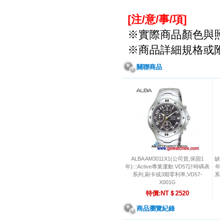
[注/意/事/項
]
※實際商品顏色與
※商品詳細規格或
關聯商品
ALBA AM3011X1(公司貨,保固1
缺
年):::Active專業運動 VD57計時碼表
年
系列,刷卡或3期零利率,VD57-
系
X001G
特價:NT＄2520
商品瀏覽紀錄