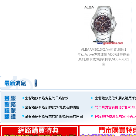
ALBA AM3013X1(公司貨,保固1
年):::Active專業運動 VD57計時碼表
系列,刷卡或3期零利率,VD57-X001
灰