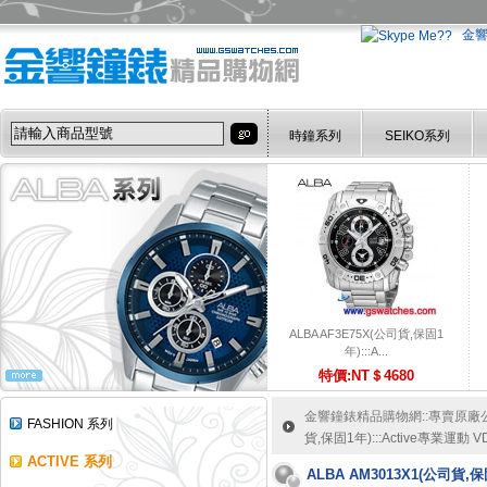
金
時鐘系列
SEIKO系列
ALBA AF3E75X(公司貨,保固1
年):::A...
特價:NT＄4680
金響鐘錶精品購物網::專賣原廠公司
FASHION 系列
貨,保固1年):::Active專業運
ACTIVE 系列
ALBA AM3013X1(公司貨,