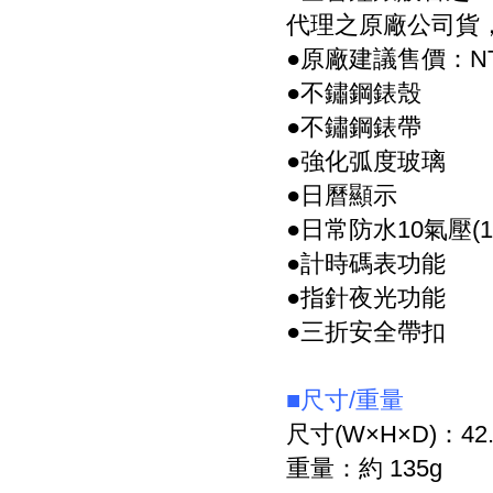
代理之原廠公司貨
●原廠建議售價：NT$
●不鏽鋼錶殼
●不鏽鋼錶帶
●強化弧度玻璃
●日曆顯示
●日常防水10氣壓(1
●計時碼表功能
●指針夜光功能
●三折安全帶扣
■尺寸/重量
尺寸(W×H×D)：42.2
重量：約 135g 