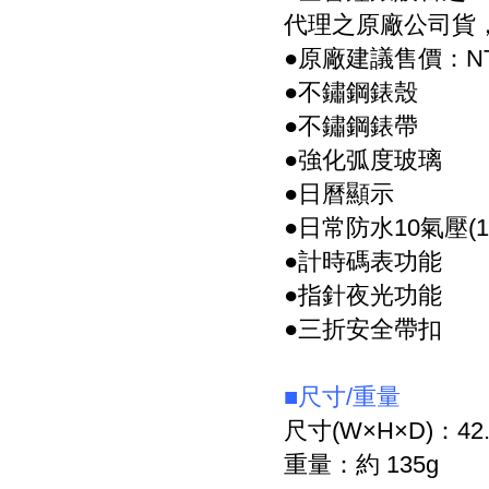
代理之原廠公司貨
●原廠建議售價：NT$
●不鏽鋼錶殼
●不鏽鋼錶帶
●強化弧度玻璃
●日曆顯示
●日常防水10氣壓(1
●計時碼表功能
●指針夜光功能
●三折安全帶扣
■尺寸/重量
尺寸(W×H×D)：42.2
重量：約 135g 