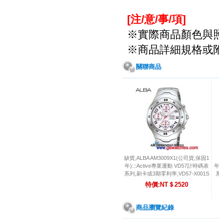
[注/意/事/項
]
※實際商品顏色與
※商品詳細規格或
關聯商品
缺貨,ALBA AM3009X1(公司貨,保固1
年):::Active專業運動 VD57計時碼表
年
系列,刷卡或3期零利率,VD57-X001S
特價:NT＄2520
商品瀏覽紀錄