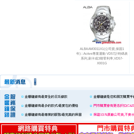
ALBA AM3011X1(公司貨,保固1
年):::Active專業運動 VD57計時碼表
系列,刷卡或3期零利率,VD57-
X001G