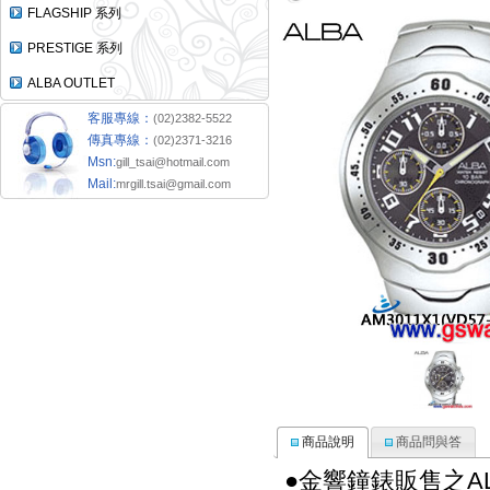
FLAGSHIP 系列
PRESTIGE 系列
ALBA OUTLET
客服專線：
(02)2382-5522
傳真專線：
(02)2371-3216
Msn:
gill_tsai@hotmail.com
Mail:
mrgill.tsai@gmail.com
商品說明
商品問與答
●金響鐘錶販售之A