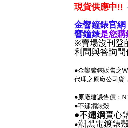
現貨供應中
!!
金響鐘錶官網
響鐘錶
是您購
※賣場沒刊登
利問與答詢問
●金響鐘錶販售之W
代理之原廠公司貨
●原廠建議售價：NT$
●不鏽鋼錶殼
●不鏽鋼實心
潮黑電鍍錶
●