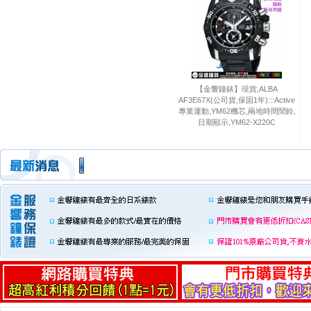
【金響鐘錶】現貨,ALBA
AF3E67X(公司貨,保固1年):::Active
專業運動,YM62機芯,兩地時間鬧鈴,
日期顯示,YM62-X220C