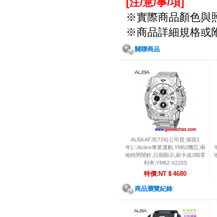
[注/意/事/項
]
※實際商品顏色與
※商品詳細規格或
關聯商品
ALBA AF3E73X(公司貨,保固1
年):::Active專業運動,YM62機芯,兩
地時間鬧鈴,日期顯示,刷卡或3期零
利率,YM62-X220S
特價:NT＄4680
商品瀏覽紀錄