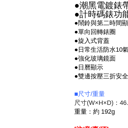
●潮黑電鍍錶
●計時碼錶功
●鬧鈴與第二時間
●單向回轉錶圈
●旋入式背蓋
●日常生活防水10
●強化玻璃鏡面
●日曆顯示
●雙邊按壓三折安
■尺寸/重量
尺寸(W×H×D)：46.8
重量：約 192g