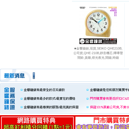
■金響鐘錶,現貨,SEIKO QHE210B,
公司貨,QHE-210B,靜音機芯,嗶嗶聲
鬧鈴,貪睡,燈光夜光,鬧鐘,時鐘