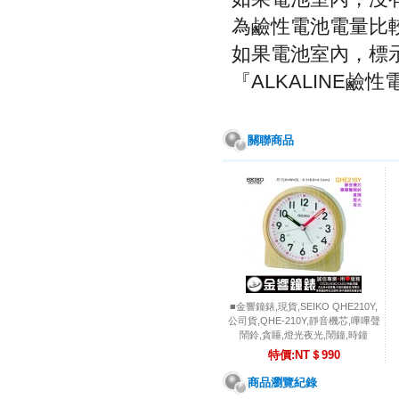
為鹼性電池電量比
如果電池室內，標示
『ALKALINE鹼
關聯商品
■金響鐘錶,現貨,SEIKO QHE210Y,
公司貨,QHE-210Y,靜音機芯,嗶嗶聲
鬧鈴,貪睡,燈光夜光,鬧鐘,時鐘
特價:NT＄990
商品瀏覽紀錄