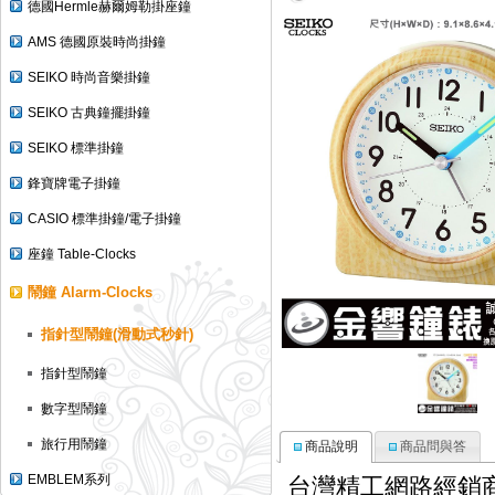
德國Hermle赫爾姆勒掛座鐘
AMS 德國原裝時尚掛鐘
SEIKO 時尚音樂掛鐘
SEIKO 古典鐘擺掛鐘
SEIKO 標準掛鐘
鋒寶牌電子掛鐘
CASIO 標準掛鐘/電子掛鐘
座鐘 Table-Clocks
鬧鐘 Alarm-Clocks
指針型鬧鐘(滑動式秒針)
指針型鬧鐘
數字型鬧鐘
旅行用鬧鐘
商品說明
商品問與答
台灣精工網路經銷
EMBLEM系列