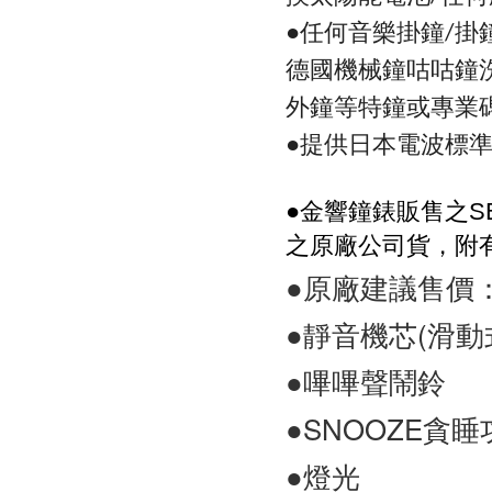
●任何音樂掛鐘
掛
/
德國機械鐘咕咕鐘
外鐘等特鐘或專業
●提供日本電波標
●
金響鐘錶販售之
S
之原廠公司貨，附
●原廠建議售價：N
●靜音機芯(滑動式秒針
●嗶嗶聲鬧鈴
●SNOOZE貪睡
●燈光