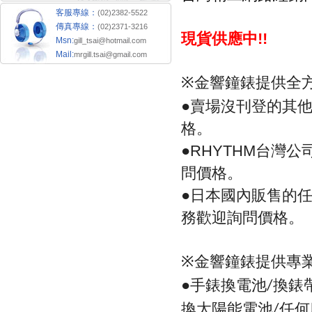
客服專線：
(02)2382-5522
傳真專線：
(02)2371-3216
現貨供應中
!!
Msn:
gill_tsai@hotmail.com
Mail:
mrgill.tsai@gmail.com
金響鐘錶提供全
※
●
賣場沒刊登的其
格。
●
台灣公
RHYTHM
問價格。
●
日本國內販售的
務歡迎詢問價格。
金響鐘錶提供專
※
●手錶換電池
換錶
/
換太陽能電池
任何
/