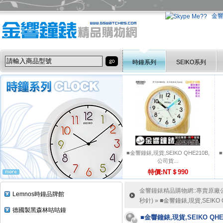
金
時鐘系列
SEIKO系列
■金響鐘錶,現貨,SEIKO QHE210B,
■
公司貨...
特價:NT＄990
金響鐘錶精品購物網::專賣原廠公司
Lemnos時鐘品牌館
秒針)
» ■金響鐘錶,現貨,SEIKO
德國製黑森林咕咕鐘
■金響鐘錶,現貨,SEIKO QH