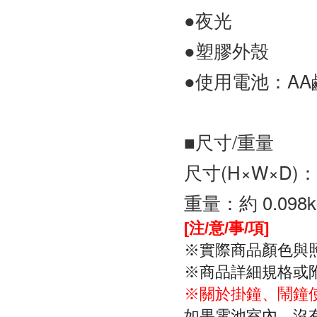
●夜光
●塑膠外殼
●使用電池：AA鹼
■尺寸/重量
尺寸(H×W×D)：9.
重量：約 0.098k
[注/意/事/項]
※實際商品顏色與
※商品詳細規格或
※關於掛鐘、鬧鐘
如果電池室內，沒有